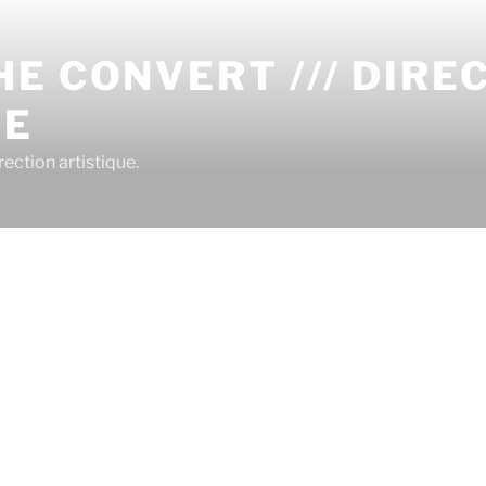
E CONVERT /// DIRE
UE
ection artistique.