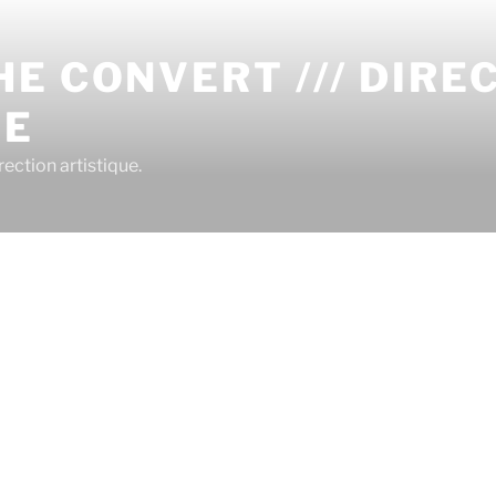
E CONVERT /// DIRE
UE
ection artistique.