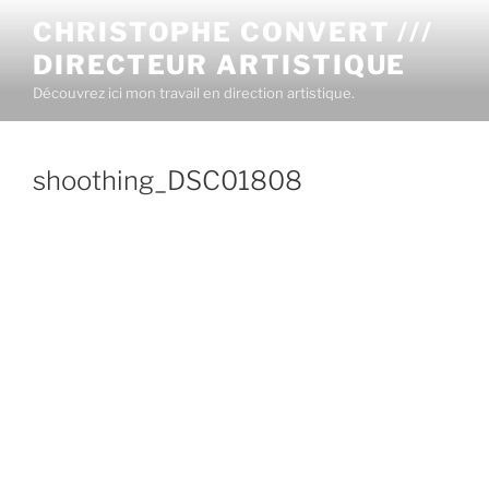
CHRISTOPHE CONVERT ///
DIRECTEUR ARTISTIQUE
Découvrez ici mon travail en direction artistique.
shoothing_DSC01808