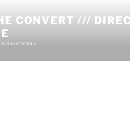
E CONVERT /// DIRE
UE
ection artistique.