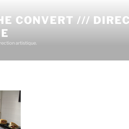
E CONVERT /// DIRE
UE
ection artistique.