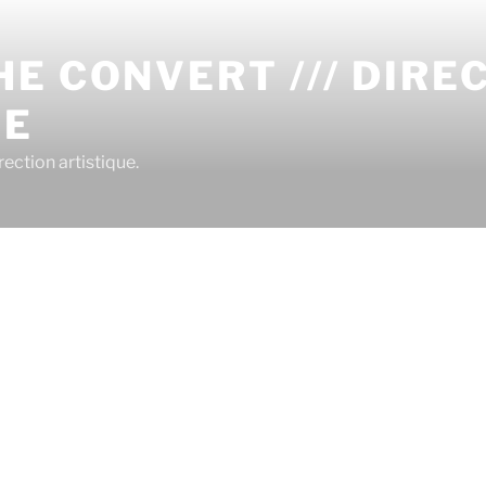
E CONVERT /// DIRE
UE
ection artistique.